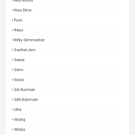
Nila Nafila
Novi Dina
Puisi
Reza
Rifky Gimnastiar
Sarifah Aini
Serial
Silmi
Silvia
Siti Romlah
Sitti Rohmah
Ulfa
Wafiq
Wilda