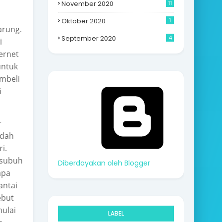
November 2020
11
Oktober 2020
1
arung.
September 2020
4
i
ternet
untuk
mbeli
i
r
udah
i.
 subuh
Diberdayakan oleh Blogger
apa
antai
ebut
mulai
LABEL