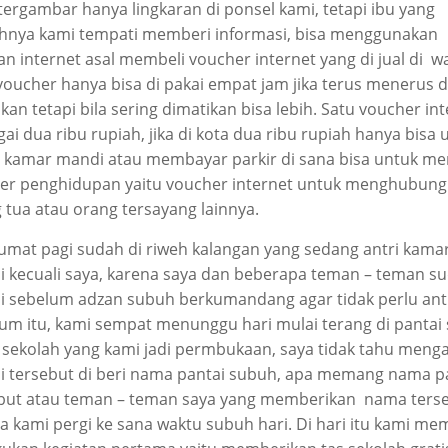
tergambar hanya lingkaran di ponsel kami, tetapi ibu yang
nya kami tempati memberi informasi, bisa menggunakan
an internet asal membeli voucher internet yang di jual di w
voucher hanya bisa di pakai empat jam jika terus menerus d
kan tetapi bila sering dimatikan bisa lebih. Satu voucher in
gai dua ribu rupiah, jika di kota dua ribu rupiah hanya bisa 
 kamar mandi atau membayar parkir di sana bisa untuk me
r penghidupan yaitu voucher internet untuk menghubung
 tua atau orang tersayang lainnya.
jumat pagi sudah di riweh kalangan yang sedang antri kama
 kecuali saya, karena saya dan beberapa teman – teman s
 sebelum adzan subuh berkumandang agar tidak perlu antr
um itu, kami sempat menunggu hari mulai terang di pantai
 sekolah yang kami jadi permbukaan, saya tidak tahu meng
i tersebut di beri nama pantai subuh, apa memang nama p
but atau teman – teman saya yang memberikan nama ters
a kami pergi ke sana waktu subuh hari. Di hari itu kami me