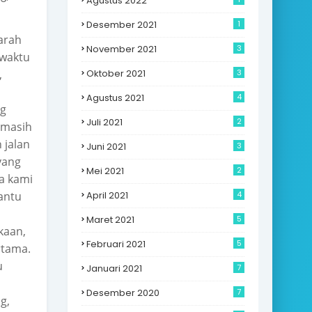
Agustus 2022
Desember 2021
1
arah
November 2021
3
waktu
,
Oktober 2021
3
Agustus 2021
4
g
Juli 2021
2
 masih
 jalan
Juni 2021
3
yang
Mei 2021
2
na kami
antu
April 2021
4
Maret 2021
5
kaan,
Februari 2021
5
rtama.
u
Januari 2021
7
Desember 2020
7
g,