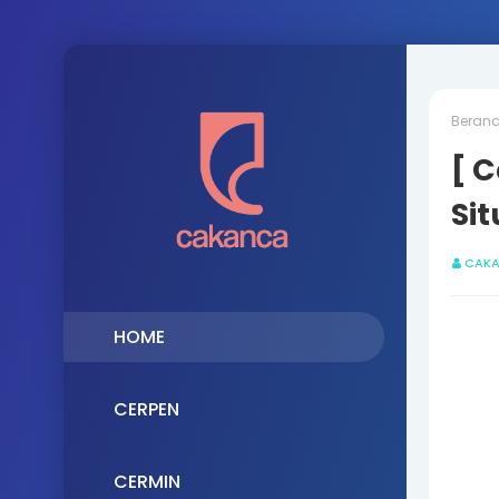
Beran
[ C
Si
CAK
HOME
CERPEN
CERMIN