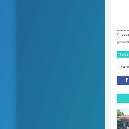
___
*) penu
@novid
Tags
REACTI