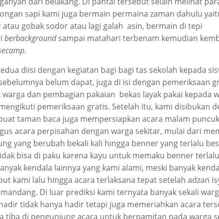
ganyan dari belakang. Di pantai tersebut selain melihat par
ngan sapi kami juga bermain permaina zaman dahulu yai
 atau gobak sodor atau lagi galah asin, bermain di tepi
i
berbackground
sampai matahari terbenam kemudian kemb
secamp
.
kedua diisi dengan kegiatan bagi bagi tas sekolah kepada si
sebelumnya belum dapat, juga di isi dengan pemeriksaan gr
 warga dan pembagian pakaian bekas layak pakai kepada 
mengikuti pemeriksaan gratis. Setelah itu, kami disibukan 
at taman baca juga mempersiapkan acara malam puncuk
igus acara perpisahan dengan warga sekitar, mulai dari m
ng yang berubah bekali kali hingga benner yang terlalu bes
tidak bisa di paku karena kayu untuk memaku benner terlalu
anyak kendala lainnya yang kami alami, meski banyak kenda
but kami lalu hingga acara terlaksana tepat setelah adzan is
mandang. Di luar prediksi kami ternyata banyak sekali war
hadir tidak hanya hadir tetapi juga memeriahkan acara ter
a tiba di pengunjung acara untuk berpamitan pada warga se