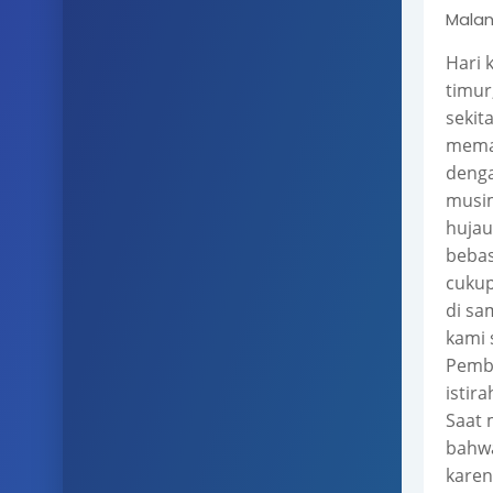
Malan
Hari 
timur
sekit
memas
denga
musim
hujau
bebas
cukup
di sa
kami 
Pembu
istir
Saat 
bahwa
karen