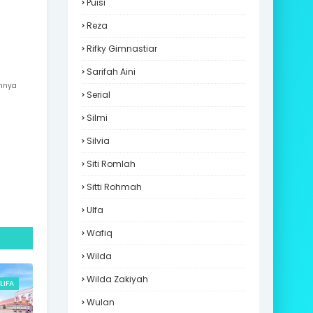
Puisi
Reza
Rifky Gimnastiar
Sarifah Aini
amnya
Serial
Silmi
Silvia
Siti Romlah
Sitti Rohmah
Ulfa
Wafiq
Wilda
Wilda Zakiyah
LIFA
Wulan