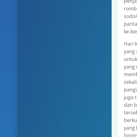
penja
rombo
sodor
panta
ke
ba
Hari 
yang 
untuk
yang 
membu
sekal
pangu
juga 
dan b
terse
berku
yang 
hingg