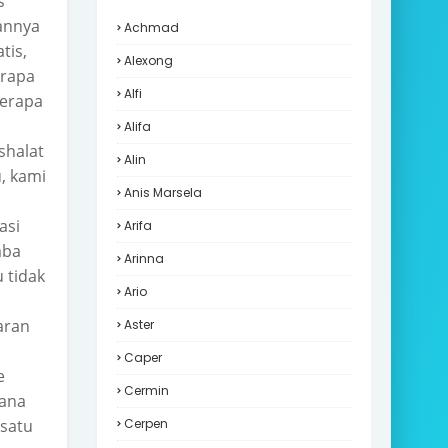
s
annya
Achmad
tis,
Alexong
erapa
Alfi
berapa
a
Alifa
shalat
Alin
, kami
Anis Marsela
asi
Arifa
mba
Arinna
 tidak
Ario
aran
Aster
Caper
e
Cermin
sana
 satu
Cerpen