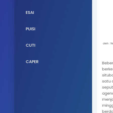
ESAI
PUISI
oleh : N
CUTI
CAPER
Beber
berke
situb
satu 
seput
agend
menja
mingg
berda