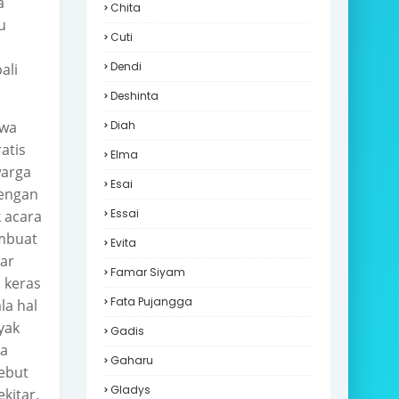
a
Chita
tu
Cuti
Dendi
ali
Deshinta
swa
Diah
atis
Elma
warga
Esai
dengan
Essai
 acara
embuat
Evita
ar
Famar Siyam
 keras
Fata Pujangga
la hal
yak
Gadis
ga
Gaharu
sebut
Gladys
kitar,