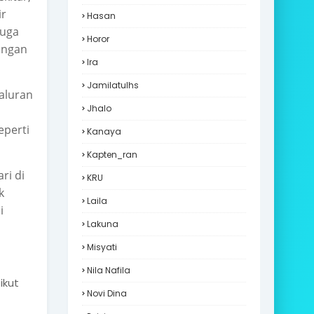
ir
Hasan
juga
Horor
angan
Ira
Jamilatulhs
aluran
Jhalo
eperti
Kanaya
Kapten_ran
ri di
KRU
k
Laila
i
Lakuna
Misyati
Nila Nafila
ikut
Novi Dina