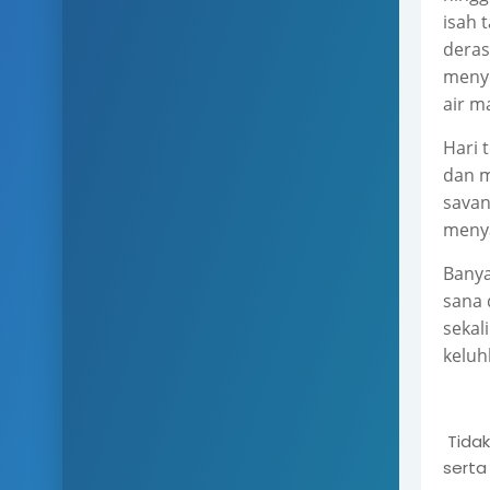
isah 
deras
menye
air 
Hari 
dan m
savan
meny
Banya
sana 
sekal
keluh
Tidak
serta