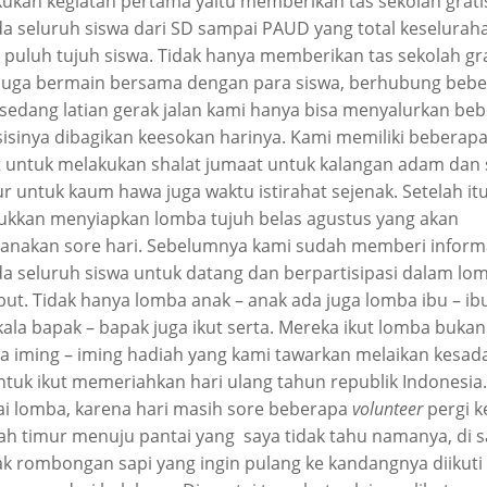
ukan kegiatan pertama yaitu memberikan tas sekolah grati
a seluruh siswa dari SD sampai PAUD yang total keselurah
puluh tujuh siswa. Tidak hanya memberikan tas sekolah gra
juga bermain bersama dengan para siswa, berhubung beb
 sedang latian gerak jalan kami hanya bisa menyalurkan be
 sisinya dibagikan keesokan harinya. Kami memiliki beberap
 untuk melakukan shalat jumaat untuk kalangan adam dan 
r untuk kaum hawa juga waktu istirahat sejenak. Setelah itu
bukkan menyiapkan lomba tujuh belas agustus yang akan
sanakan sore hari. Sebelumnya kami sudah memberi inform
a seluruh siswa untuk datang dan berpartisipasi dalam lo
but. Tidak hanya lomba anak – anak ada juga lomba ibu – ibu
ala bapak – bapak juga ikut serta. Mereka ikut lomba bukan
a iming – iming hadiah yang kami tawarkan melaikan kesad
untuk ikut memeriahkan hari ulang tahun republik Indonesia.
ai lomba, karena hari masih sore beberapa
volunteer
pergi k
ah timur menuju pantai yang saya tidak tahu namanya, di 
k rombongan sapi yang ingin pulang ke kandangnya diikuti