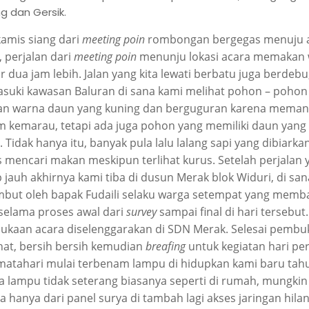
g dan Gersik.
kamis siang dari
meeting poin
rombongan bergegas menuju 
, perjalan dari
meeting poin
menunju lokasi acara memakan 
ar dua jam lebih. Jalan yang kita lewati berbatu juga berdebu
uki kawasan Baluran di sana kami melihat pohon – pohon
n warna daun yang kuning dan berguguran karena meman
 kemarau, tetapi ada juga pohon yang memiliki daun yang
. Tidak hanya itu, banyak pula lalu lalang sapi yang dibiarkan
 mencari makan meskipun terlihat kurus. Setelah perjalan 
 jauh akhirnya kami tiba di dusun Merak blok Widuri, di sa
mbut oleh bapak Fudaili selaku warga setempat yang memb
selama proses awal dari
survey
sampai final di hari tersebut.
kaan acara diselenggarakan di SDN Merak. Selesai pembu
ahat, bersih bersih kemudian
breafing
untuk kegiatan hari pe
matahari mulai terbenam lampu di hidupkan kami baru tah
 lampu tidak seterang biasanya seperti di rumah, mungkin
a hanya dari panel surya di tambah lagi akses jaringan hilan