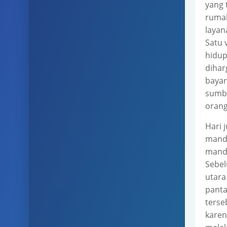
yang 
rumah
layan
Satu 
hidup
dihar
bayar
sumbe
orang
Hari 
mandi
mandi
Sebel
utara
panta
terse
karen