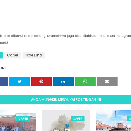
___________
lis bisa ditemui selain datang kerumahnya juga bisa silahturahmi di akun instagr
ina98
Caper
Novi Dina
ONS
ANDA MUNGKIN MENYUKAI POSTINGAN INI
CAPER
CAPER
A