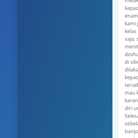
melak
kepad
enam 
kami 
kelas
saja,
menit
dzuhu
di si
dilak
kepad
terse
mau k
karen
diri 
Seles
sebel
banya