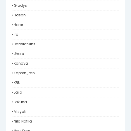
Gladys
Hasan
Horor
Ira
Jamilatulhs
Jhalo
Kanaya
Kapten_ran
KRU
Laila
Lakuna
Misyati
Nila Nafila
Novi Dina