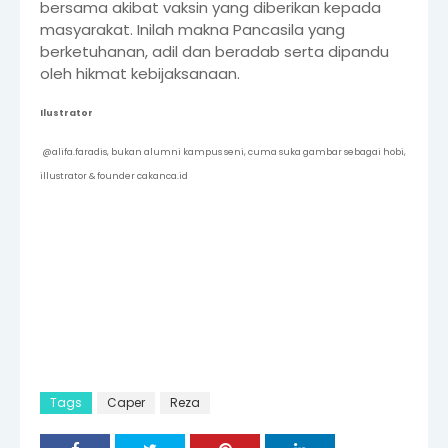
bersama akibat vaksin yang diberikan kepada
masyarakat. Inilah makna Pancasila yang
berketuhanan, adil dan beradab serta dipandu
oleh hikmat kebijaksanaan.
Ilustrator
@alifa.faradis, bukan alumni kampus seni, cuma suka gambar sebagai hobi,
illustrator & founder cakanca.id
Tags
Caper
Reza