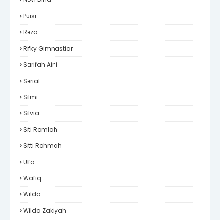
Puisi
Reza
Rifky Gimnastiar
Sarifah Aini
Serial
Silmi
Silvia
Siti Romlah
Sitti Rohmah
Ulfa
Wafiq
Wilda
Wilda Zakiyah