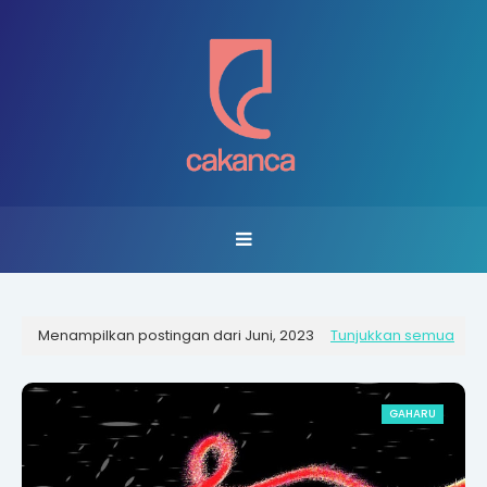
Menampilkan postingan dari Juni, 2023
Tunjukkan semua
GAHARU