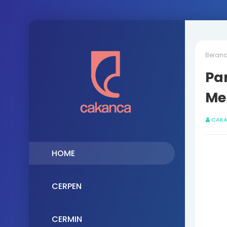
Beran
Pa
Me
CAK
HOME
CERPEN
CERMIN