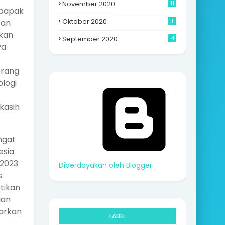
November 2020
11
 bapak
Oktober 2020
1
tan
kan
September 2020
4
ya
orang
ologi
 kasih
ngat
esia
2023.
Diberdayakan oleh Blogger
s
tikan
ian
barkan
LABEL