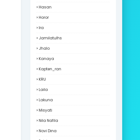
Hasan
Horor
Ira
Jamilatulhs
Jhalo
Kanaya
Kapten_ran
KRU
Laila
Lakuna
Misyati
Nila Nafila
Novi Dina