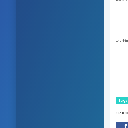
terakhir
Tags
REACTI