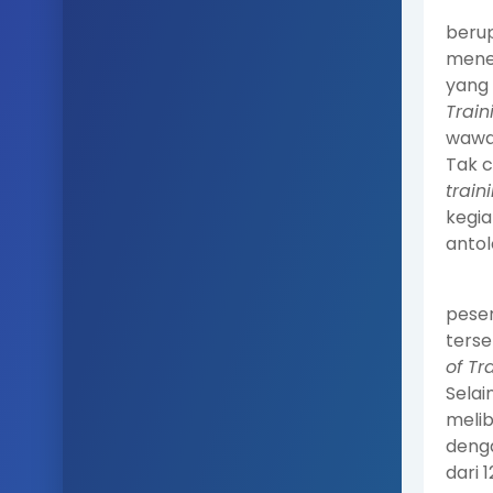
berup
menen
yang 
Train
wawas
Tak c
train
kegi
antol
pese
terse
of Tr
Selai
melib
denga
dari 1