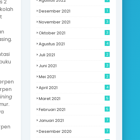
Agustus 2022
s 2
kolah
Desember 2021
1
t
November 2021
3
an
Oktober 2021
3
sing.
Agustus 2021
4
tasi
Juli 2021
2
 buku
Juni 2021
3
Mei 2021
2
cerpen
April 2021
4
erpen
ining
Maret 2021
5
mur.
Februari 2021
5
ya
Januari 2021
7
rpen
Desember 2020
7