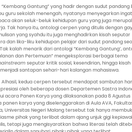
“Kembang Gantung” yang hadir dengan sudut pandang
bu guru sekolah menengah, nyatanya menyegarkan inga
aca akan seluk-beluk kehidupan guru yang juga merupa
ja. Tak hanya itu, antologi cerpen yang ditulis dengan ga
ulisan yang syahdu itu juga menghadirkan kisah seputar
a dan lika-liku kehidupan pelajar dari sudut pandang se
 Tak kalah menarik dari antologi “Kembang Gantung’, ant
alanan dan Pertemuan” mengeksplorasi berbagai tema
mainstream
seputar kritik sosial, kesendirian, hingga kisah
menjadi santapan sehari-hari kalangan mahasiswa.
Alhasil, kedua cerpen tersebut mendapat sambutan ha
presiasi oleh beberapa dosen Departemen Sastra Indon
ui acara Panen Karya yang dilaksanakan pada 8 Agustus 
 panen karya yang diselenggarakan di Aula AVA, Fakulta
a, Universitas Negeri Malang tersebut tak hanya membuk
iasme pihak yang terlibat dalam ajang unjuk gigi kepiawa
is, tetapi juga mengisyaratkan bahwa literasi telah dite
erjalin dalam sanubari pihak-pihak yang terlibat.