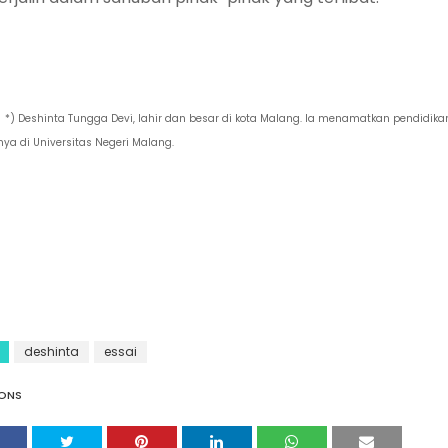
*) Deshinta Tungga Devi, lahir dan besar di kota Malang. Ia menamatkan pendidika
nya di Universitas Negeri Malang.
deshinta
essai
ONS