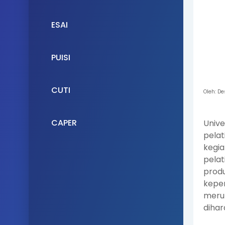
ESAI
PUISI
CUTI
Oleh: D
CAPER
Unive
pelat
kegia
pelat
produ
kepen
meru
dihar