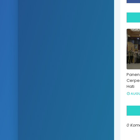
Panen 
Cerpe
Hati
AUGU
0 Kom