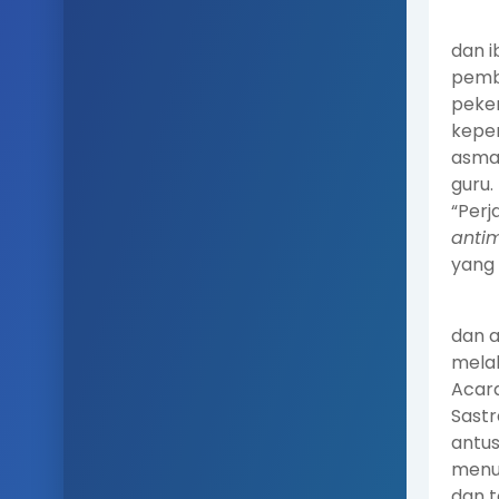
dan i
pemb
peker
kepen
asmar
guru.
“Perj
anti
yang 
dan a
melal
Acara
Sastr
antus
menul
dan t