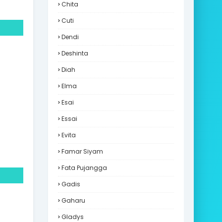
Chita
Cuti
Dendi
Deshinta
Diah
Elma
Esai
Essai
Evita
Famar Siyam
Fata Pujangga
Gadis
Gaharu
Gladys