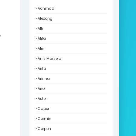
Achmad
Alexong
Alfi
n
Alifa
Alin
Anis Marsela
Arifa
Arinna
Ario
Aster
Caper
Cermin
Cerpen