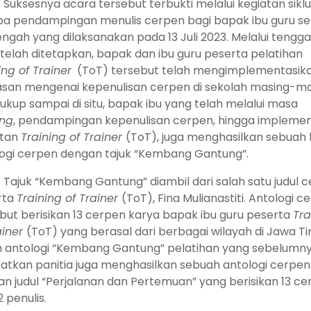
Suksesnya acara tersebut terbukti melalui kegiatan siklu
a pendampingan menulis cerpen bagi bapak ibu guru se
gah yang dilaksanakan pada 13 Juli 2023. Melalui tengga
telah ditetapkan, bapak dan ibu guru peserta pelatihan
ing of Trainer
(ToT) tersebut telah mengimplementasik
an mengenai kepenulisan cerpen di sekolah masing-ma
ukup sampai di situ, bapak ibu yang telah melalui masa
ing
, pendampingan kepenulisan cerpen, hingga implemen
atan
Training of Trainer
(ToT), juga menghasilkan sebuah
ogi cerpen dengan tajuk “Kembang Gantung”.
Tajuk “Kembang Gantung” diambil dari salah satu judul 
rta
Training of Trainer
(ToT), Fina Mulianastiti. Antologi c
but berisikan 13 cerpen karya bapak ibu guru peserta
Tra
ainer
(ToT) yang berasal dari berbagai wilayah di Jawa Ti
n antologi “Kembang Gantung” pelatihan yang sebelumn
atkan panitia juga menghasilkan sebuah antologi cerpen
n judul “Perjalanan dan Pertemuan” yang berisikan 13 ce
2 penulis.