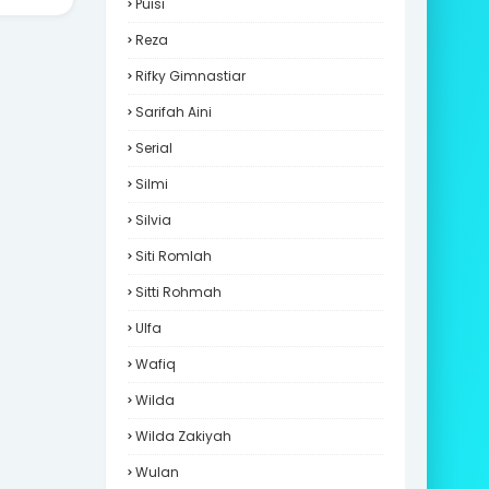
Puisi
Reza
Rifky Gimnastiar
Sarifah Aini
Serial
Silmi
Silvia
Siti Romlah
Sitti Rohmah
Ulfa
Wafiq
Wilda
Wilda Zakiyah
Wulan