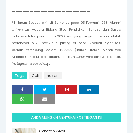
______________________
*)
Hasan Syauqi, lahir di Sumenep pada 05 Februari 1998. Alumni
Universitas Madura Bidang Studi Pendidikan Bahasa dan Sastra
Indonesia lulus pada tahun 2022. Hal yang sangat digemari adalah
membawa buku meskipun jarang di baca. Riwayat organisasi
pernah tergabung dalam IKTAMA (Ikatan Tretan Mahasiswa
Madura) Unipdu. bisa ditemui di akun
tiktok
@hasan.syauqie atau
Instagram
@syauqie.qie
Tags
Cuti
hasan
ANDA MUNGKIN MENYUKAI POSTINGAN INI
Catatan Kecil