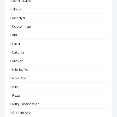
Jamilatulhs
Jhalo
Kanaya
Kapten_ran
KRU
Laila
Lakuna
Misyati
Nila Nafila
Novi Dina
Puisi
Reza
Rifky Gimnastiar
Sarifah Aini